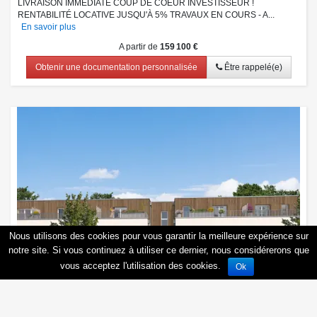
LIVRAISON IMMÉDIATE COUP DE COEUR INVESTISSEUR !
RENTABILITÉ LOCATIVE JUSQU'À 5% TRAVAUX EN COURS - A...
En savoir plus
A partir de
159 100 €
Obtenir une documentation personnalisée
Être rappelé(e)
Nous utilisons des cookies pour vous garantir la meilleure expérience sur
notre site. Si vous continuez à utiliser ce dernier, nous considérerons que
vous acceptez l'utilisation des cookies.
Ok