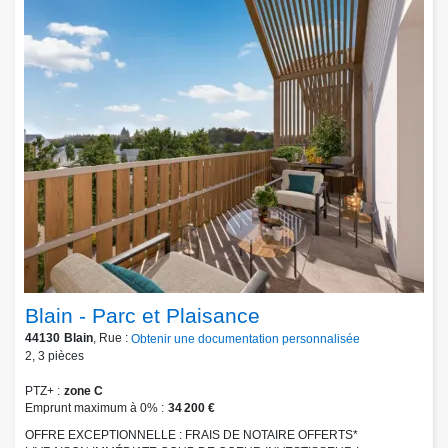
Blain - Parc et Plaisance
44130
Blain
, Rue :
Obtenir une documentation personnalisée
2
,
3
pièces
PTZ+
zone C
Emprunt maximum à 0%
34 200 €
OFFRE EXCEPTIONNELLE : FRAIS DE NOTAIRE OFFERTS*