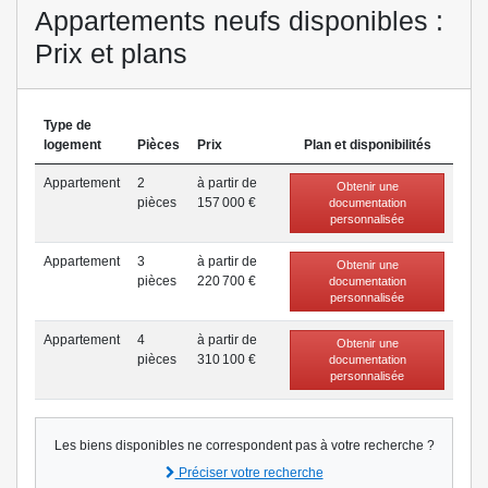
Appartements neufs disponibles :
Prix et plans
Type de
logement
Pièces
Prix
Plan et disponibilités
Appartement
2
à partir de
Obtenir une
pièce
s
157 000 €
documentation
personnalisée
Appartement
3
à partir de
Obtenir une
pièce
s
220 700 €
documentation
personnalisée
Appartement
4
à partir de
Obtenir une
pièce
s
310 100 €
documentation
personnalisée
Les biens disponibles ne correspondent pas à votre recherche ?
Préciser votre recherche