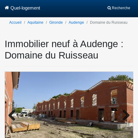
Quel-logement
Recherche
Accueil
Aquitaine
Gironde
Audenge
Domaine du Ruisseau
Immobilier neuf à Audenge :
Domaine du Ruisseau
Previo
Next
us