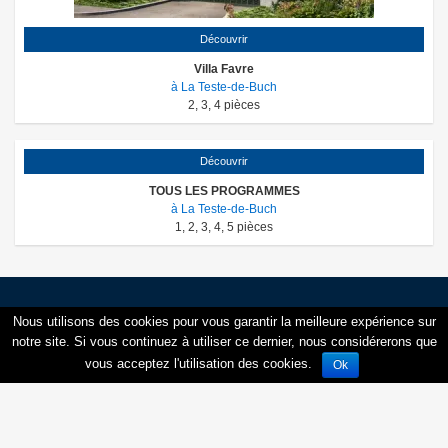
Découvrir
Villa Favre
à La Teste-de-Buch
2
,
3
,
4
pièces
Découvrir
TOUS LES PROGRAMMES
à La Teste-de-Buch
1
,
2
,
3
,
4
,
5
pièces
Nous utilisons des cookies pour vous garantir la meilleure expérience sur
Créer une alerte
notre site. Si vous continuez à utiliser ce dernier, nous considérerons que
Votre lieu de recherche *
vous acceptez l'utilisation des cookies.
Ok
Entrez un lieu
Civilité *