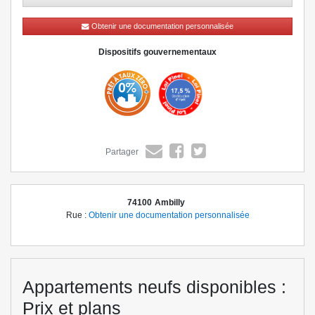
équipés, des caves et des stationnements sécurisés. La résidence met
également à disposition une terrasse partagée avec des jardins
Obtenir une documentation personnalisée
potagers et des bacs à compost. Profitez des dispositifs avantageux
tels que le PTZ, le Jeanbrun et le LMNP pour vivre ou investir dans un
Dispositifs gouvernementaux
bien immobilier de qualité à Ambilly.
(*) Offre sous conditions, détails de l’offre sur simple demande ou sur
le site bouygues-immobilier.com. Contactez-nous dès à présent au
(Être rappelé(e))
pour découvrir notre résidence et rencontrez nos
équipes.
Partager
74100
Ambilly
Rue :
Obtenir une documentation personnalisée
Appartements neufs disponibles :
Prix et plans