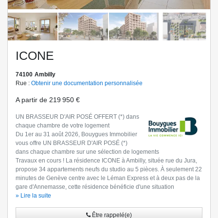
ICONE
74100
Ambilly
Rue :
Obtenir une documentation personnalisée
A partir de
219 950 €
UN BRASSEUR D'AIR POSÉ OFFERT (*) dans
chaque chambre de votre logement
Du 1er au 31 août 2026, Bouygues Immobilier
vous offre UN BRASSEUR D'AIR POSÉ (*)
dans chaque chambre sur une sélection de logements
Travaux en cours ! La résidence ICONE à Ambilly, située rue du Jura,
propose 34 appartements neufs du studio au 5 pièces. À seulement 22
minutes de Genève centre avec le Léman Express et à deux pas de la
gare d'Annemasse, cette résidence bénéficie d'une situation
stratégique idéale pour les frontaliers. Les logements offrent des
» Lire la suite
prestations de qualité, incluant des espaces extérieurs, des
rangements intégrés, des brise-soleil orientables, des locaux vélos
Être rappelé(e)