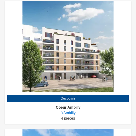
Découvrir
Coeur Ambilly
à Ambilly
4
pièces