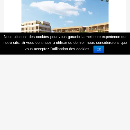
Nous utilisons des cookies pour vous garantir la meilleure expérience sur
notre site. Si vous continuez à utiliser ce dernier, nous considérerons que
vous acceptez l'utilisation des cookies.
Ok
Découvrir
Prochainement à Annemasse
à Annemasse
2
,
3
,
4
pièces
Créer une alerte
Votre lieu de recherche *