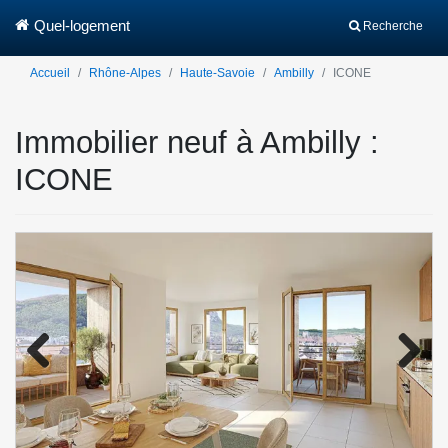
Quel-logement
Recherche
Accueil
Rhône-Alpes
Haute-Savoie
Ambilly
ICONE
Immobilier neuf à Ambilly :
ICONE
Previo
Next
us