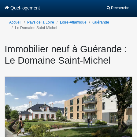
Quel-logement
Recherche
Accueil
Pays de la Loire
Loire-Atlantique
Guérande
Le Domaine Saint-Michel
Immobilier neuf à Guérande :
Le Domaine Saint-Michel
Previo
Next