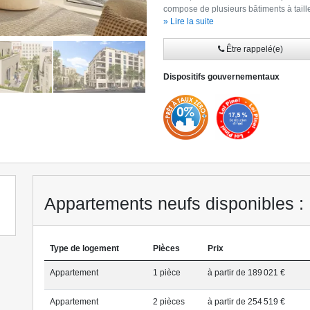
compose de plusieurs bâtiments à taill
proximité des transports et commodités. 
» Lire la suite
(*) Offre sous conditions, détails de l’
immobilier.com. Contactez-nous dès à
Être rappelé(e)
résidence et rencontrez nos équipes.
Dispositifs gouvernementaux
Appartements neufs disponibles : 
Type de logement
Pièces
Prix
Appartement
1 pièce
à partir de 189 021 €
Appartement
2 pièce
s
à partir de 254 519 €