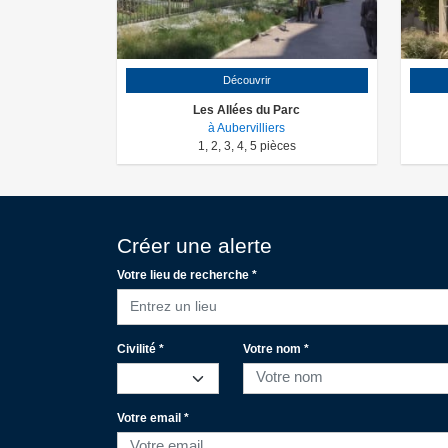
Découvrir
Les Allées du Parc
à Aubervilliers
1
,
2
,
3
,
4
,
5
pièces
Créer une alerte
Votre lieu de recherche *
Entrez un lieu
Civilité *
Votre nom *
Votre email *