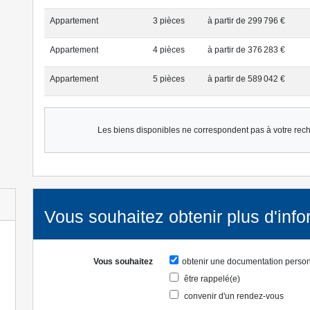
Appartement
3 pièce
s
à partir de 299 796 €
Appartement
4 pièce
s
à partir de 376 283 €
Appartement
5 pièce
s
à partir de 589 042 €
Les biens disponibles ne correspondent pas à votre rec
Vous souhaitez obtenir plus d'info
Vous souhaitez
obtenir une documentation perso
être rappelé(e)
convenir d'un rendez-vous