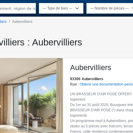
rtement, région de recherche
liers
Aubervilliers
lliers : Aubervilliers
Aubervilliers
93300
Aubervilliers
Rue :
Obtenir une documentation pers
UN BRASSEUR D'AIR POSÉ OFFERT (*)
logement
Du 1er au 31 août 2026, Bouygues Imm
BRASSEUR D'AIR POSÉ (*) dans chaqu
logements
Un programme neuf à Aubervilliers, pr
studio au 5 pièces avec balcons, terrass
France, cette résidence contemporaine 