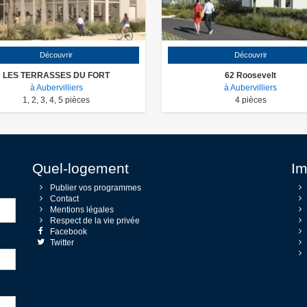
Découvrir
Découvrir
LES TERRASSES DU FORT
62 Roosevelt
à Aubervilliers
à Aubervilliers
1
,
2
,
3
,
4
,
5
pièces
4
pièces
Quel-logement
Im
Publier vos programmes
Contact
Mentions légales
Respect de la vie privée
Facebook
Twitter